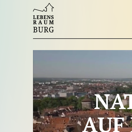
NA
AUF